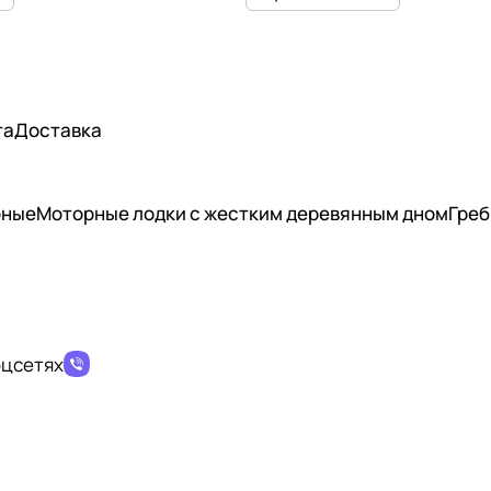
та
Доставка
рные
Моторные лодки с жестким деревянным дном
Греб
оцсетях