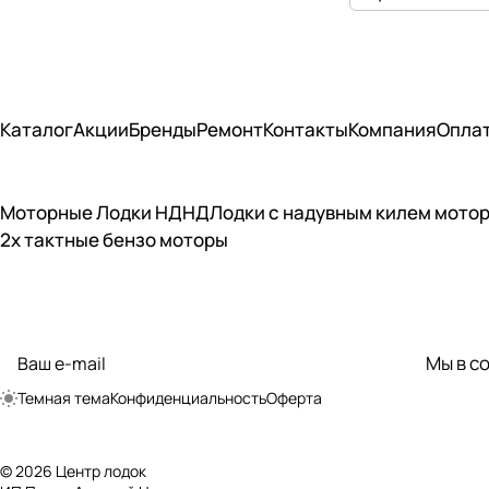
Каталог
Акции
Бренды
Ремонт
Контакты
Компания
Опла
Моторные Лодки НДНД
Лодки с надувным килем мото
2х тактные бензо моторы
Подписаться
на новости и акции
Мы в с
политикой
конфиденциальности
Темная тема
Конфиденциальность
Оферта
© 2026 Центр лодок