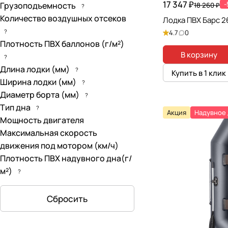
17 347 ₽
Грузоподъемность
18 260 ₽
?
Количество воздушных отсеков
Лодка ПВХ Барс 
?
4.7
0
Плотность ПВХ баллонов (г/м²)
В корзину
?
Длина лодки (мм)
?
Купить в 1 клик
Ширина лодки (мм)
?
Диаметр борта (мм)
?
Тип дна
?
Акция
Надувное
Мощность двигателя
Максимальная скорость
движения под мотором (км/ч)
Плотность ПВХ надувного дна(г/
м²)
?
Сбросить