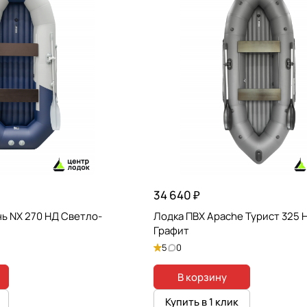
34 640 ₽
ь NX 270 НД Светло-
Лодка ПВХ Apache Турист 325
Графит
5
0
В корзину
Купить в 1 клик