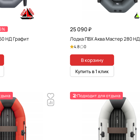
25 090 ₽
-5%
60 НД Графит
Лодка ПВХ Аква Мастер 280 НД
4.8
0
В корзину
Купить в 1 клик
тдыха
🏖️Подходит для отдыха