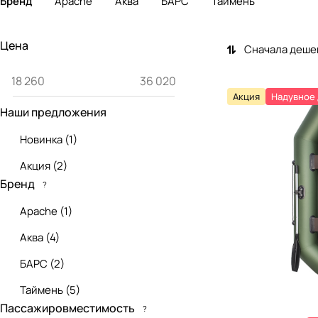
Бренд
Apache
Аква
БАРС
Таймень
Цена
Сначала деше
Акция
Надувное
Наши предложения
Новинка
(
1
)
Акция
(
2
)
Бренд
?
Apache
(
1
)
Аква
(
4
)
БАРС
(
2
)
Таймень
(
5
)
Пассажировместимость
?