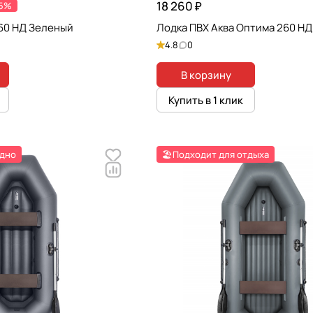
18 260 ₽
-5%
260 НД Зеленый
Лодка ПВХ Аква Оптима 260 НД
4.8
0
В корзину
Купить в 1 клик
 дно
🏖️Подходит для отдыха