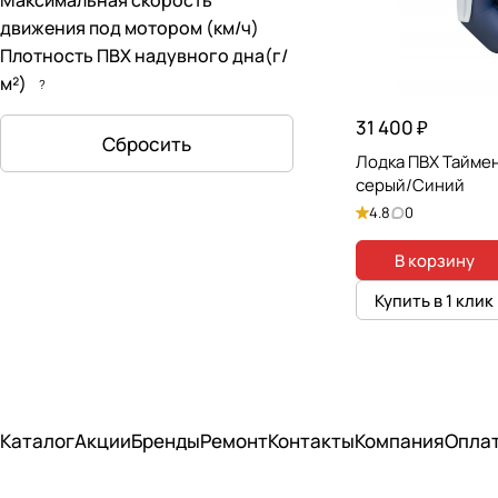
Максимальная скорость
движения под мотором (км/ч)
Плотность ПВХ надувного дна(г/
м²)
?
31 400 ₽
Сбросить
Лодка ПВХ Таймен
серый/Синий
4.8
0
В корзину
Купить в 1 клик
Каталог
Акции
Бренды
Ремонт
Контакты
Компания
Опла