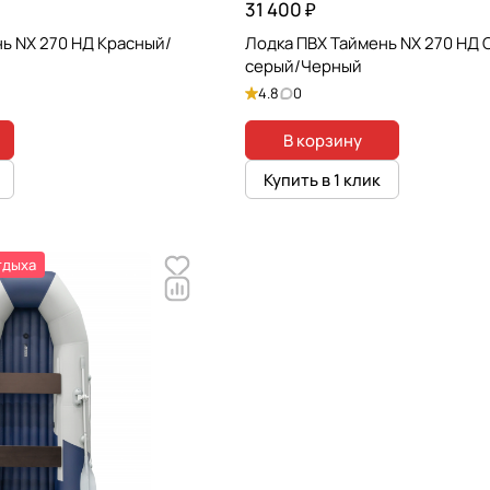
31 400 ₽
ь NX 270 НД Красный/
Лодка ПВХ Таймень NX 270 НД 
серый/Черный
4.8
0
В корзину
Купить в 1 клик
тдыха