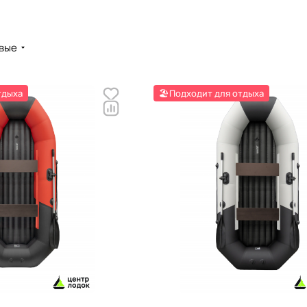
вые
тдыха
🏖️Подходит для отдыха