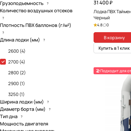
31 400 ₽
Грузоподъемность
?
Количество воздушных отсеков
Лодка ПВХ Таймен
Черный
?
Плотность ПВХ баллонов (г/м²)
4.8
0
?
В корзину
Длина лодки (мм)
?
Купить в 1 клик
2600
(
4
)
2700
(
4
)
🏖️Подходит для о
2800
(
2
)
2900
(
1
)
3250
(
1
)
Ширина лодки (мм)
?
Диаметр борта (мм)
?
Тип дна
?
Мощность двигателя