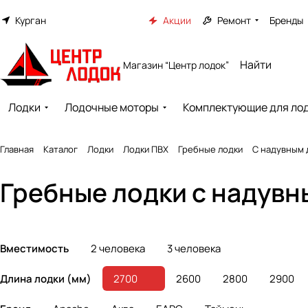
Курган
Акции
Ремонт
Бренды
Магазин “Центр лодок”
Лодки
Лодочные моторы
Комплектующие для ло
Главная
Каталог
Лодки
Лодки ПВХ
Гребные лодки
С надувным
Гребные лодки с надувн
Вместимость
2 человека
3 человека
Длина лодки (мм)
2700
2600
2800
2900