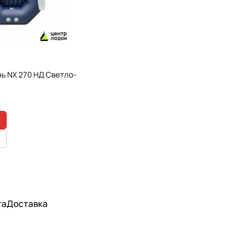
ь NX 270 НД Светло-
та
Доставка