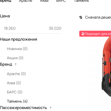
Бренд
Apache
Аква
БАРС
Таймень
Цена
Сначала деше
🏖️Подходит для о
Наши предложения
Новинка
(
0
)
Акция
(
0
)
Бренд
?
Apache
(
0
)
Аква
(
0
)
БАРС
(
0
)
Таймень
(
4
)
Пассажировместимость
?