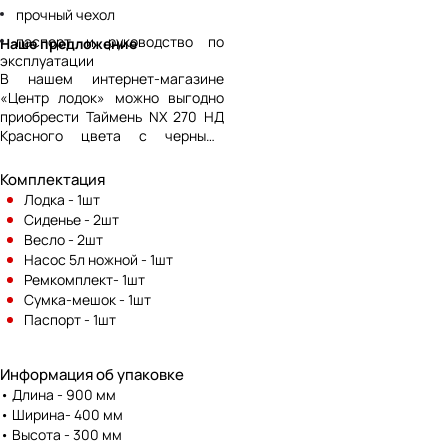
прочный чехол
паспорт и руководство по
Наше предложение
эксплуатации
В нашем интернет-магазине
«Центр лодок» можно выгодно
приобрести Таймень NX 270 НД
Красного цвета с черными
вставками с доставкой по всей
России. Мы предлагаем широкий
Комплектация
ассортимент лодок по низкой
Лодка - 1шт
стоимости и профессиональные
Сиденье - 2шт
консультации по телефону,
Весло - 2шт
указанному на сайте.
Насос 5л ножной - 1шт
Ремкомплект- 1шт
Сумка-мешок - 1шт
Паспорт - 1шт
Информация об упаковке
• Длина - 900 мм
• Ширина- 400 мм
• Высота - 300 мм