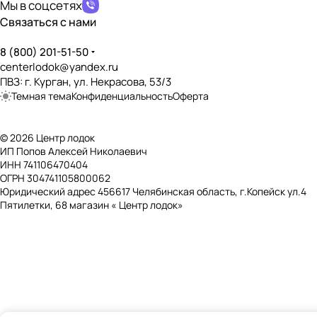
Дно, пол, палуба
Мы в соцсетях
Связаться с нами
Тип дна
?
НД (Надувное Дно)
8 (800) 201-51-50
centerlodok@yandex.ru
Наличие слани
?
ПВЗ: г. Курган, ул. Некрасова, 53/3
❌
Темная тема
Конфиденциальность
Оферта
Баллоны и отсеки
© 2026 Центр лодок
Количество воздушных отсеков
?
ИП Попов Алексей Николаевич
2+НД (Надувное Дно)
ИНН 741106470404
ОГРН 304741105800062
Отдельный отсек дна
?
Юридический адрес 456617 Челябинская область, г.Копейск ул.4
✔️
Пятилетки, 68 магазин « Центр лодок»
Отдельный отсек киля
?
❌
Рабочее давление в баллонах
?
250 мБар
Рабочее давление в дне
?
250 мБар