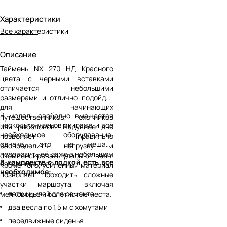
Характеристики
Все характеристики
Описание
Таймень NX 270 НД Красного
цвета с черными вставками
отличается небольшими
размерами и отлично подойдёт
для начинающих
В модель свободно вмещается
путешественников, охотников
несколько членов экипажа и всё
или рыболовов. Надувное дно
необходимое оборудование,
позволяет правильно
однако, это не мешает
распределить нагрузку и
перевозить её даже в небольшом
скомпенсировать удары от волн.
В комплекте с лодкой есть все
багажнике авто.
Кроме того, усиленный материал
необходимое:
позволяет проходить сложные
участки маршрута, включая
латки и клей для ремонта
мелководье и болотистые места.
два весла по 1,5 м с хомутами
передвижные сиденья