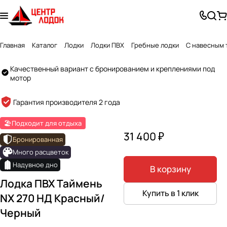
Главная
Каталог
Лодки
Лодки ПВХ
Гребные лодки
С навесным 
Качественный вариант с бронированием и креплениями под
мотор
Created by GlyphGenius Studio
from the Noun Project
Гарантия производителя 2 года
🏖️Подходит для отдыха
31 400 ₽
Бронированная
Много расцветок
Надувное дно
В корзину
Лодка ПВХ Таймень
Купить в 1 клик
NX 270 НД Красный/
Черный