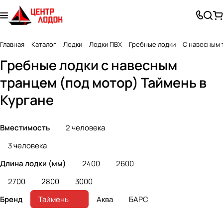
Главная
Каталог
Лодки
Лодки ПВХ
Гребные лодки
С навесным 
Гребные лодки с навесным
транцем (под мотор) Таймень в
Кургане
Вместимость
2 человека
3 человека
Длина лодки (мм)
2400
2600
2700
2800
3000
Бренд
Таймень
Аква
БАРС