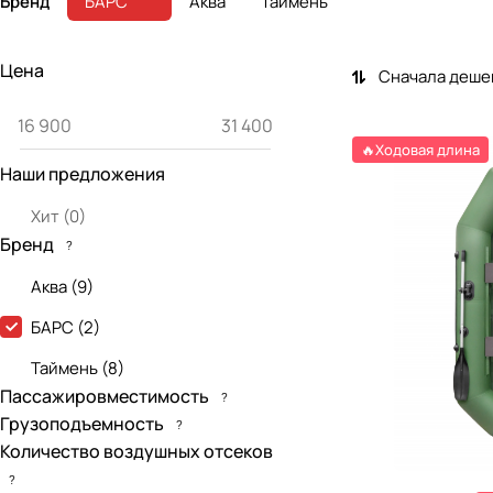
Бренд
БАРС
Аква
Таймень
Цена
Сначала деше
🔥Ходовая длина
Наши предложения
Хит
(
0
)
Бренд
?
Аква
(
9
)
БАРС
(
2
)
Таймень
(
8
)
Пассажировместимость
?
Грузоподъемность
?
Количество воздушных отсеков
?