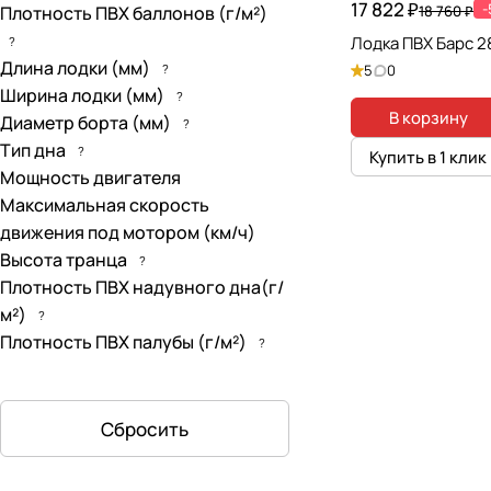
17 822 ₽
Плотность ПВХ баллонов (г/м²)
18 760 ₽
Лодка ПВХ Барс 
?
Длина лодки (мм)
?
5
0
Ширина лодки (мм)
?
В корзину
Диаметр борта (мм)
?
Тип дна
?
Купить в 1 клик
Мощность двигателя
Максимальная скорость
движения под мотором (км/ч)
Высота транца
?
Плотность ПВХ надувного дна(г/
м²)
?
Плотность ПВХ палубы (г/м²)
?
Сбросить