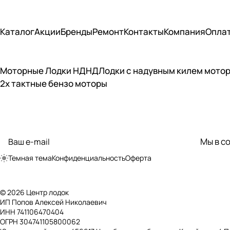
Каталог
Акции
Бренды
Ремонт
Контакты
Компания
Опла
Моторные Лодки НДНД
Лодки с надувным килем мото
2х тактные бензо моторы
Подписаться
на новости и акции
Мы в с
политикой
конфиденциальности
Темная тема
Конфиденциальность
Оферта
© 2026 Центр лодок
ИП Попов Алексей Николаевич
ИНН 741106470404
ОГРН 304741105800062