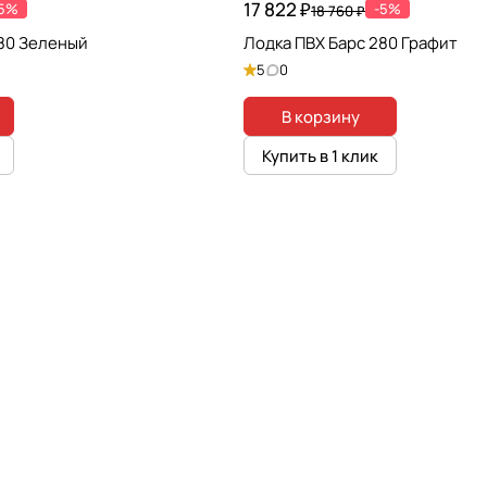
17 822 ₽
-5%
-5%
18 760 ₽
280 Зеленый
Лодка ПВХ Барс 280 Графит
5
0
В корзину
Купить в 1 клик