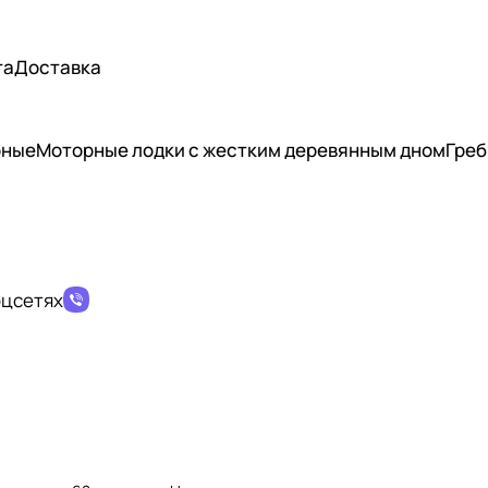
та
Доставка
рные
Моторные лодки с жестким деревянным дном
Греб
оцсетях