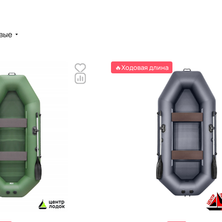
вые
🔥Ходовая длина