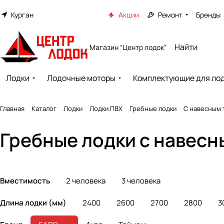
Курган
Акции
Ремонт
Бренды
Магазин “Центр лодок”
Лодки
Лодочные моторы
Комплектующие для ло
Главная
Каталог
Лодки
Лодки ПВХ
Гребные лодки
С навесным 
Гребные лодки с навесн
Вместимость
2 человека
3 человека
Длина лодки (мм)
2400
2600
2700
2800
3