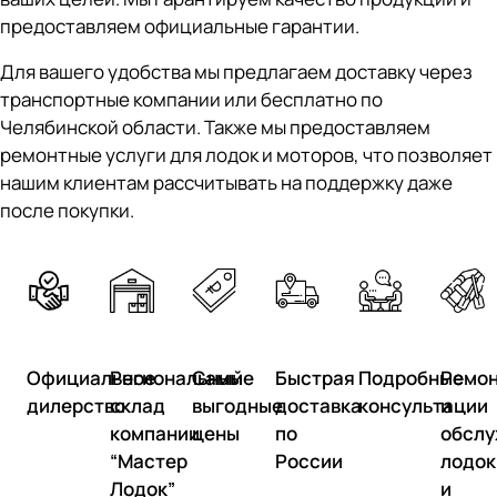
предоставляем официальные гарантии.
Для вашего удобства мы предлагаем доставку через
транспортные компании или бесплатно по
Челябинской области. Также мы предоставляем
ремонтные услуги для лодок и моторов, что позволяет
нашим клиентам рассчитывать на поддержку даже
после покупки.
Официальное
Региональный
Самые
Быстрая
Подробные
Ремо
дилерство
склад
выгодные
доставка
консультации
и
компании
цены
по
обслу
“Мастер
России
лодок
Лодок”
и