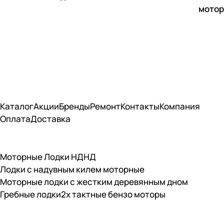
мотор
Каталог
Акции
Бренды
Ремонт
Контакты
Компания
Оплата
Доставка
Моторные Лодки НДНД
Лодки с надувным килем моторные
Моторные лодки с жестким деревянным дном
Гребные лодки
2х тактные бензо моторы