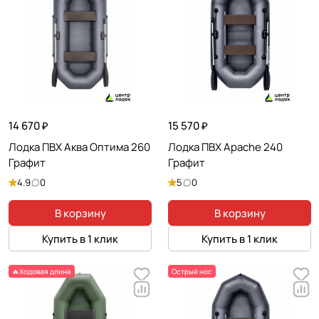
14 670 ₽
15 570 ₽
Лодка ПВХ Аква Оптима 260
Лодка ПВХ Apache 240
Графит
Графит
4.9
0
5
0
В корзину
В корзину
Купить в 1 клик
Купить в 1 клик
🔥Ходовая длина
Острый нос