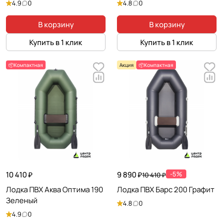
4.9
0
4.8
0
В корзину
В корзину
Купить в 1 клик
Купить в 1 клик
📦Компактная
Акция
📦Компактная
10 410 ₽
9 890 ₽
-5%
10 410 ₽
Лодка ПВХ Аква Оптима 190
Лодка ПВХ Барс 200 Графит
Зеленый
4.8
0
4.9
0