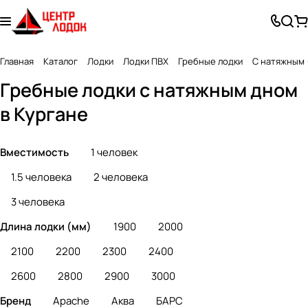
Главная
Каталог
Лодки
Лодки ПВХ
Гребные лодки
С натяжным 
Гребные лодки с натяжным дном
в Кургане
Вместимость
1 человек
1.5 человека
2 человека
3 человека
Длина лодки (мм)
1900
2000
2100
2200
2300
2400
2600
2800
2900
3000
Бренд
Apache
Аква
БАРС