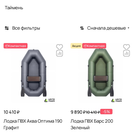
Таймень
Все фильтры
Сначала дешевые
📦Компактная
Акция
📦Компактная
10 410 ₽
9 890 ₽
-5%
10 410 ₽
Лодка ПВХ Аква Оптима 190
Лодка ПВХ Барс 200
Графит
Зеленый