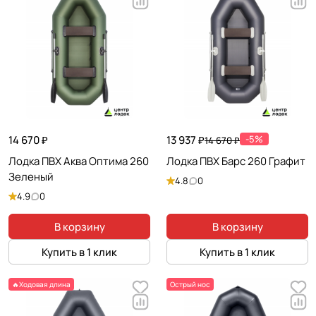
14 670 ₽
13 937 ₽
-5%
14 670 ₽
Лодка ПВХ Аква Оптима 260
Лодка ПВХ Барс 260 Графит
Зеленый
4.8
0
4.9
0
В корзину
В корзину
Купить в 1 клик
Купить в 1 клик
🔥Ходовая длина
Острый нос