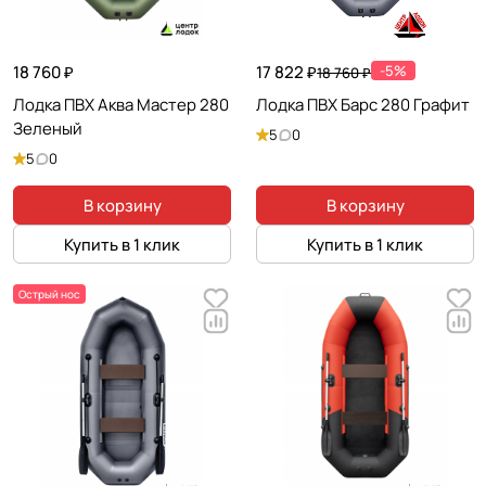
18 760 ₽
17 822 ₽
-5%
18 760 ₽
Лодка ПВХ Аква Мастер 280
Лодка ПВХ Барс 280 Графит
Зеленый
5
0
5
0
В корзину
В корзину
Купить в 1 клик
Купить в 1 клик
Острый нос