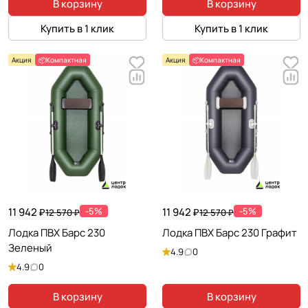
В корзину
В корзину
Купить в 1 клик
Купить в 1 клик
Акция
📦Компактная
Акция
📦Компактная
11 942 ₽
-5%
11 942 ₽
-5%
12 570 ₽
12 570 ₽
Лодка ПВХ Барс 230
Лодка ПВХ Барс 230 Графит
Зеленый
4.9
0
4.9
0
В корзину
В корзину