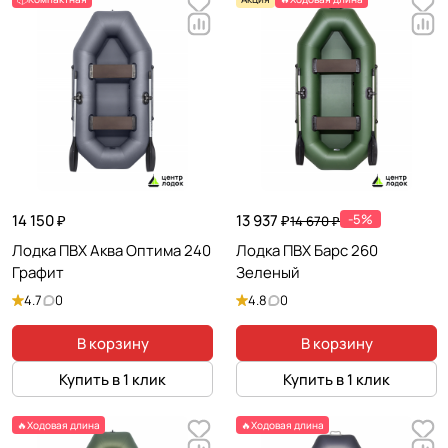
14 150 ₽
13 937 ₽
-5%
14 670 ₽
Лодка ПВХ Аква Оптима 240
Лодка ПВХ Барс 260
Графит
Зеленый
4.7
0
4.8
0
В корзину
В корзину
Купить в 1 клик
Купить в 1 клик
🔥Ходовая длина
🔥Ходовая длина