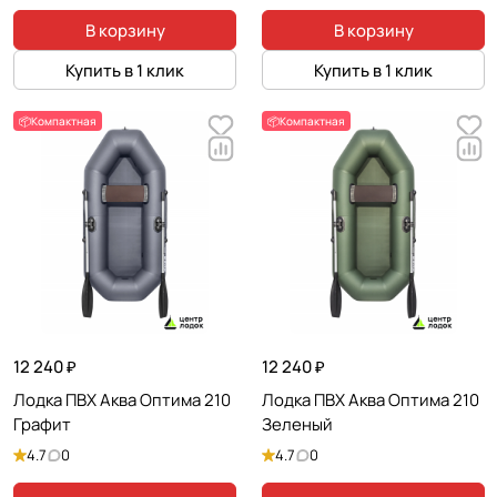
В корзину
В корзину
Купить в 1 клик
Купить в 1 клик
📦Компактная
📦Компактная
12 240 ₽
12 240 ₽
Лодка ПВХ Аква Оптима 210
Лодка ПВХ Аква Оптима 210
Графит
Зеленый
4.7
0
4.7
0