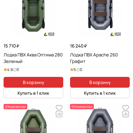
15 710 ₽
16 240 ₽
Лодка ПВХ Аква Оптима 280
Лодка ПВХ Apache 260
Зеленый
Графит
4.9
0
5
0
В корзину
В корзину
Купить в 1 клик
Купить в 1 клик
📦Компактная
📦Компактная