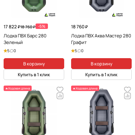
17 822 ₽
-5%
18 760 ₽
18 760 ₽
Лодка ПВХ Барс 280
Лодка ПВХ Аква Мастер 280
Зеленый
Графит
5
0
5
0
В корзину
В корзину
Купить в 1 клик
Купить в 1 клик
🔥Ходовая длина
🔥Ходовая длина