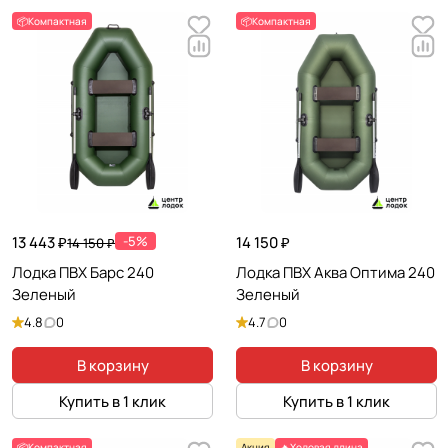
📦Компактная
📦Компактная
13 443 ₽
-5%
14 150 ₽
14 150 ₽
Лодка ПВХ Барс 240
Лодка ПВХ Аква Оптима 240
Зеленый
Зеленый
4.8
0
4.7
0
В корзину
В корзину
Купить в 1 клик
Купить в 1 клик
📦Компактная
Акция
🔥Ходовая длина