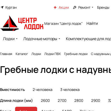
Курган
Акции
Ремонт
Бренды
Магазин “Центр лодок”
Лодки
Лодочные моторы
Комплектующие для ло
Главная
Каталог
Лодки
Лодки ПВХ
Гребные лодки
С надувным
Гребные лодки с надувн
Вместимость
2 человека
3 человека
Длина лодки (мм)
2600
2700
2800
2900
3