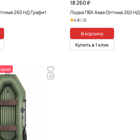
18 260 ₽
птима 260 НД Графит
Лодка ПВХ Аква Оптима 260 Н
4.8
0
В корзину
Купить в 1 клик
тдыха