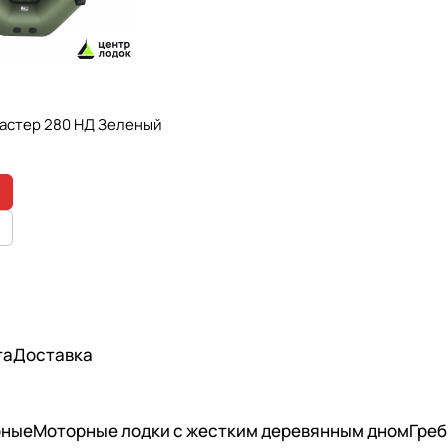
Мастер 280 НД Зеленый
та
Доставка
рные
Моторные лодки с жестким деревянным дном
Греб