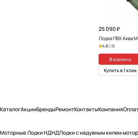
25 090 ₽
Лодка ПВХ Аква 
4.8
0
В корзину
Купить в 1 клик
Каталог
Акции
Бренды
Ремонт
Контакты
Компания
Опла
Моторные Лодки НДНД
Лодки с надувным килем мото