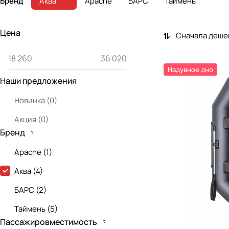
Бренд
Аква
Apache
БАРС
Таймень
Цена
Сначала деше
Надувное дно
Наши предложения
Новинка
(
0
)
Акция
(
0
)
Бренд
?
Apache
(
1
)
Аква
(
4
)
БАРС
(
2
)
Таймень
(
5
)
Пассажировместимость
?