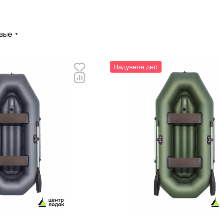
вые
Надувное дно