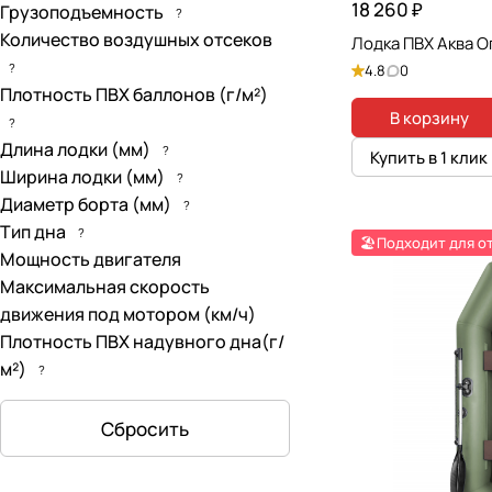
18 260 ₽
Грузоподъемность
?
Количество воздушных отсеков
Лодка ПВХ Аква О
?
4.8
0
Плотность ПВХ баллонов (г/м²)
В корзину
?
Длина лодки (мм)
?
Купить в 1 клик
Ширина лодки (мм)
?
Диаметр борта (мм)
?
Тип дна
?
🏖️Подходит для о
Мощность двигателя
Максимальная скорость
движения под мотором (км/ч)
Плотность ПВХ надувного дна(г/
м²)
?
Сбросить