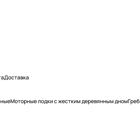
та
Доставка
рные
Моторные лодки с жестким деревянным дном
Греб