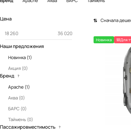
Бренд
Apache
Аква
БАРС
Таймень
Цена
Сначала деше
Новинка
🎒Для 
Наши предложения
Новинка
(
1
)
Акция
(
0
)
Бренд
?
Apache
(
1
)
Аква
(
0
)
БАРС
(
0
)
Таймень
(
0
)
Пассажировместимость
?