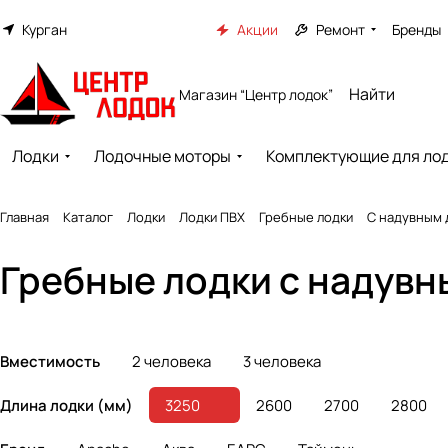
Курган
Акции
Ремонт
Бренды
Магазин “Центр лодок”
Лодки
Лодочные моторы
Комплектующие для ло
Главная
Каталог
Лодки
Лодки ПВХ
Гребные лодки
С надувным
Гребные лодки с надувн
Вместимость
2 человека
3 человека
Длина лодки (мм)
3250
2600
2700
2800