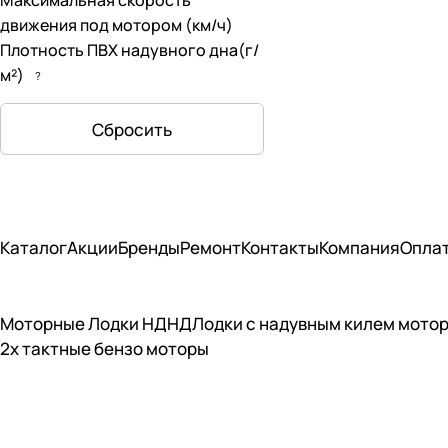
Максимальная скорость
движения под мотором (км/ч)
Плотность ПВХ надувного дна(г/
м²)
?
Сбросить
Каталог
Акции
Бренды
Ремонт
Контакты
Компания
Опла
Моторные Лодки НДНД
Лодки с надувным килем мото
2х тактные бензо моторы
Подписаться
на новости и акции