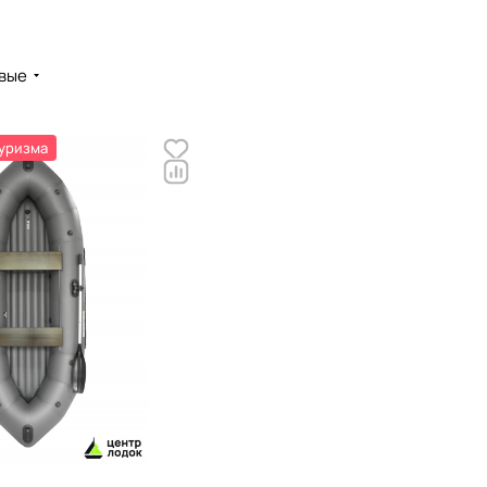
вые
туризма