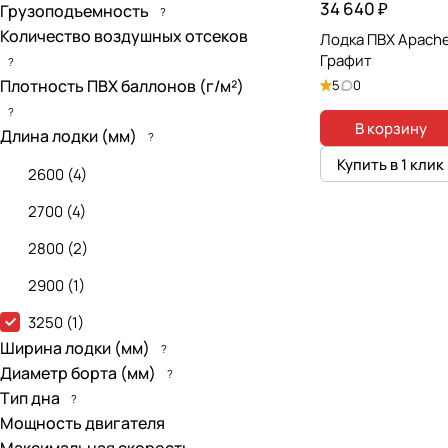
34 640 ₽
Грузоподъемность
?
Количество воздушных отсеков
Лодка ПВХ Apach
Графит
?
Плотность ПВХ баллонов (г/м²)
5
0
?
В корзину
Длина лодки (мм)
?
Купить в 1 клик
2600
(
4
)
2700
(
4
)
2800
(
2
)
2900
(
1
)
3250
(
1
)
Ширина лодки (мм)
?
Диаметр борта (мм)
?
Тип дна
?
Мощность двигателя