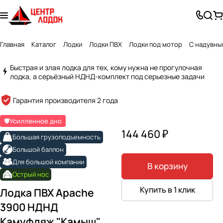
Главная
Каталог
Лодки
Лодки ПВХ
Лодки под мотор
С надувны
Быстрая и злая лодка для тех, кому нужна не прогулочная
лодка, а серьёзный НДНД-комплект под серьезные задачи
Created by Alex Turner
from the Noun Project
Гарантия производителя 2 года
🛡️Усилленное дно
144 460 ₽
Большая грузоподъемность
Большой баллон
Для большой компании
В корзину
Острый нос
Купить в 1 клик
Лодка ПВХ Apache
3900 НДНД
Камуфляж "Камыш"