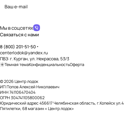
Материал транцевых накладок
?
политикой конфиденциальности
ПВХ
Наличие сливной пробки
?
Мы в соцсетях
✔️
Связаться с нами
Возможность установки транцевых колёс
?
✔️
8 (800) 201-51-50
centerlodok@yandex.ru
Дно, пол, палуба
ПВЗ: г. Курган, ул. Некрасова, 53/3
Темная тема
Конфиденциальность
Оферта
Тип дна
?
НДНД (Надувное Дно Низкого Давления)
© 2026 Центр лодок
Наличие слани
?
ИП Попов Алексей Николаевич
❌
ИНН 741106470404
ОГРН 304741105800062
Наличие нескользящего покрытия
?
Юридический адрес 456617 Челябинская область, г.Копейск ул.4
✔️
Пятилетки, 68 магазин « Центр лодок»
Наличие реданов
?
❌