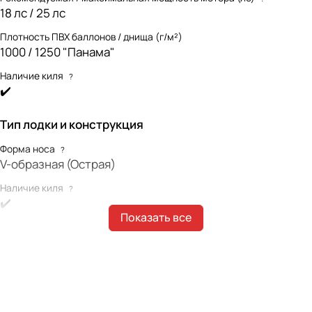
18 лс / 25 лс
Плотность ПВХ баллонов / днища (г/м²)
1000 / 1250 "Панама"
Наличие киля
?
✔️
Тип лодки и конструкция
Форма носа
?
V-образная (Острая)
Наличие киля
?
✔️
Показать все
Наличие интерцептора
?
✔️
Форма концевиков баллонов
?
Конические (классические)