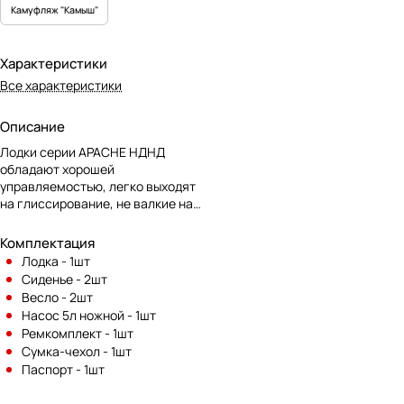
Камуфляж "Камыш"
Характеристики
Все характеристики
Описание
Лодки серии APACHE НДНД
обладают хорошей
управляемостью, легко выходят
на глиссирование, не валкие на
ходу и при стоянке на якоре, что
обеспечивает удобную рыбалку
Комплектация
стоя. Надувное дно низкого
Лодка - 1шт
давления является
Сиденье - 2шт
альтернативой слани,
Весло - 2шт
конструктивные особенности
Насос 5л ножной - 1шт
позволяют добиться ощущения
Ремкомплект - 1шт
твердого пола под ногами.
Сумка-чехол - 1шт
Кокпит просторный и глубокий ,
Паспорт - 1шт
дублирован качественным
современным материалом