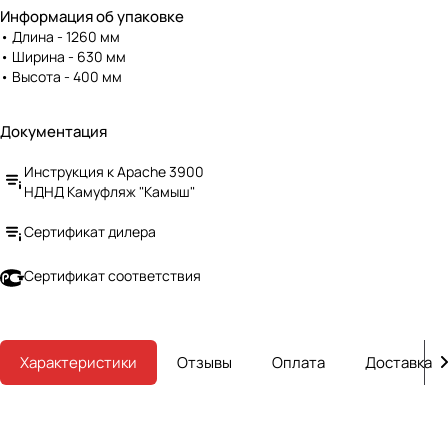
"Призма", препятствующим
Информация об упаковке
скольжению. Лодка удобна в
• Длина - 1260 мм
эксплуатации, быстро
• Ширина - 630 мм
надувается и легко
• Высота - 400 мм
складывается. Небольшой вес и
компактный размер упрощают
транспортировку. Все эти
Документация
качества делают лодки APACHE
НДНД одними из фаворитов
Инструкция к Apache 3900
среди рыбаков и любителей
НДНД Камуфляж "Камыш"
активного отдыха.
Сертификат дилера
Сертификат соответствия
Характеристики
Отзывы
Оплата
Доставка