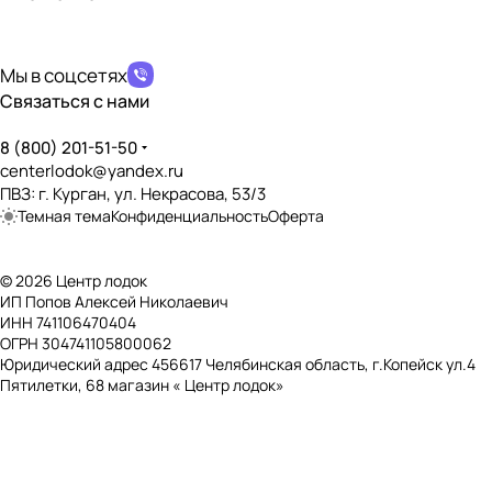
политикой конфиденциальности
ПВХ
Наличие сливной пробки
?
Мы в соцсетях
✔️
Связаться с нами
Возможность установки транцевых колёс
?
✔️
8 (800) 201-51-50
centerlodok@yandex.ru
Дно, пол, палуба
ПВЗ: г. Курган, ул. Некрасова, 53/3
Темная тема
Конфиденциальность
Оферта
Тип дна
?
НДНД (Надувное Дно Низкого Давления)
© 2026 Центр лодок
Наличие слани
?
ИП Попов Алексей Николаевич
❌
ИНН 741106470404
ОГРН 304741105800062
Наличие нескользящего покрытия
?
Юридический адрес 456617 Челябинская область, г.Копейск ул.4
✔️
Пятилетки, 68 магазин « Центр лодок»
Наличие реданов
?
❌