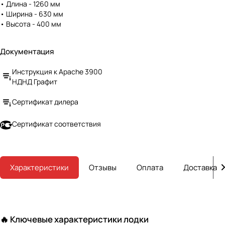
• Длина - 1260 мм
эксплуатации, быстро
• Ширина - 630 мм
надувается и легко
• Высота - 400 мм
складывается. Небольшой вес и
компактный размер упрощают
транспортировку. Все эти
Документация
качества делают лодки APACHE
НДНД одними из фаворитов
Инструкция к Apache 3900
среди рыбаков и любителей
НДНД Графит
активного отдыха.
Сертификат дилера
Сертификат соответствия
Характеристики
Отзывы
Оплата
Доставка
🔥 Ключевые характеристики лодки