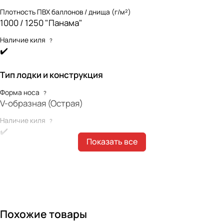
Плотность ПВХ баллонов / днища (г/м²)
1000 / 1250 "Панама"
Наличие киля
?
✔️
Тип лодки и конструкция
Форма носа
?
V-образная (Острая)
Наличие киля
?
✔️
Показать все
Наличие интерцептора
?
✔️
Форма концевиков баллонов
?
Конические (классические)
Габариты лодки
Похожие товары