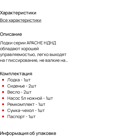
Характеристики
Все характеристики
Описание
Лодки серии APACHE НДНД
обладают хорошей
управляемостью, легко выходят
на глиссирование, не валкие на
ходу и при стоянке на якоре, что
обеспечивает удобную рыбалку
Комплектация
стоя. Надувное дно низкого
Лодка - 1шт
давления является
Сиденье - 2шт
альтернативой слани,
Весло - 2шт
конструктивные особенности
Насос 5л ножной - 1шт
позволяют добиться ощущения
Ремкомплект - 1шт
твердого пола под ногами.
Сумка-чехол - 1шт
Кокпит просторный и глубокий ,
Паспорт - 1шт
дублирован качественным
современным материалом
"Призма", препятствующим
Информация об упаковке
скольжению. Лодка удобна в