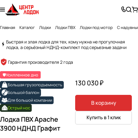
Главная
Каталог
Лодки
Лодки ПВХ
Лодки под мотор
С надувны
Быстрая и злая лодка для тех, кому нужна не прогулочная
лодка, а серьёзный НДНД-комплект под серьезные задачи
Created by Alex Turner
from the Noun Project
Гарантия производителя 2 года
🛡️Усилленное дно
130 030 ₽
Большая грузоподъемность
Большой баллон
Для большой компании
В корзину
Острый нос
Купить в 1 клик
Лодка ПВХ Apache
3900 НДНД Графит