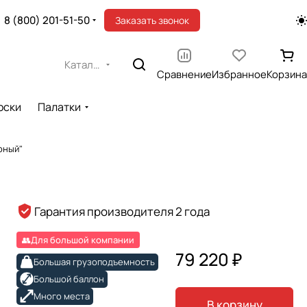
8 (800) 201-51-50
Заказать звонок
Каталог
Сравнение
Избранное
Корзина
оски
Палатки
рный"
Гарантия производителя 2 года
👥Для большой компании
79 220 ₽
Большая грузоподъемность
Большой баллон
Много места
В корзину