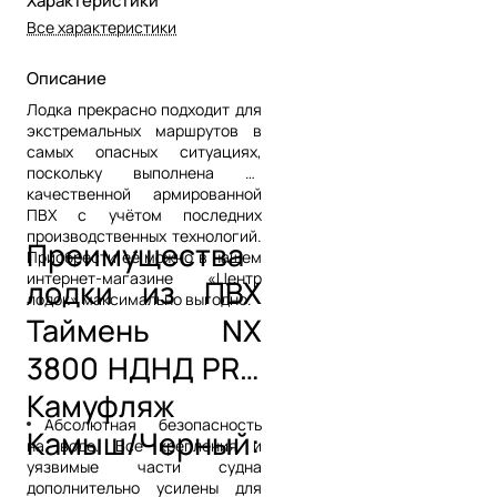
Характеристики
Все характеристики
Описание
Лодка прекрасно подходит для
экстремальных маршрутов в
самых опасных ситуациях,
поскольку выполнена из
качественной армированной
ПВХ с учётом последних
производственных технологий.
Преимущества
Приобрести её можно в нашем
интернет-магазине «Центр
лодки из ПВХ
лодок» максимально выгодно.
Таймень NX
3800 НДНД PRO
Камуфляж
Абсолютная безопасность
Камыш/Черный:
на воде. Все крепления и
уязвимые части судна
дополнительно усилены для