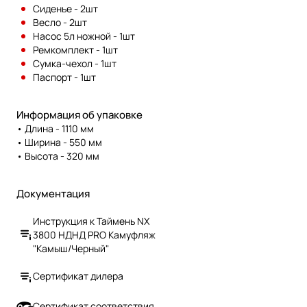
регион страны. Чтобы задать
Сиденье - 2шт
совершенно не деформируется
вопрос или получить
Весло - 2шт
при длительном хранении.
дополнительные сведения о
Насос 5л ножной - 1шт
каждом товаре, обращайтесь к
Ремкомплект - 1шт
нашим специалистам по
Сумка-чехол - 1шт
телефону, указанному на
Паспорт - 1шт
сайте.
Информация об упаковке
• Длина - 1110 мм
• Ширина - 550 мм
• Высота - 320 мм
Документация
Инструкция к Таймень NX
3800 НДНД PRO Камуфляж
"Камыш/Черный"
Сертификат дилера
Сертификат соответствия