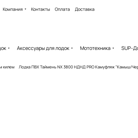
Компания
Контакты
Оплата
Доставка
док
Аксессуары для лодок
Мототехника
SUP-Д
м килем
Лодка ПВХ Таймень NX 3800 НДНД PRO Камуфляж "Камыш/Че