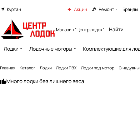
Курган
Акции
Ремонт
Бренды
Магазин “Центр лодок”
Лодки
Лодочные моторы
Комплектующие для ло
Главная
Каталог
Лодки
Лодки ПВХ
Лодки под мотор
С надувны
Много лодки без лишнего веса