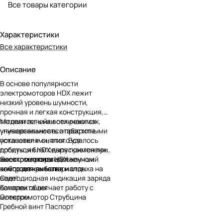
Все товары категории
Характеристики
Все характеристики
Описание
В основе популярности
электромоторов HDX лежит
низкий уровень шумности,
прочная и легкая конструкция,
тяговитость на всех режимах,
Модели линейки отличаются
универсальность и простота
улучшенными весогабаритными
установки и снятия. Вся
показателями, этого удалось
продукция HDX выпускается при
добиться благодаря применению
жестком производственном
высокотехнологичных
Электромоторы HDX - лучший
контроле качества.
композитных материалов.
выбор для рыбалки и отдыха на
Светодиодная индикация заряда
воде!
батареи облегчает работу с
Комплектация:
мотором.
Электромотор Струбцина
Гребной винт Паспорт