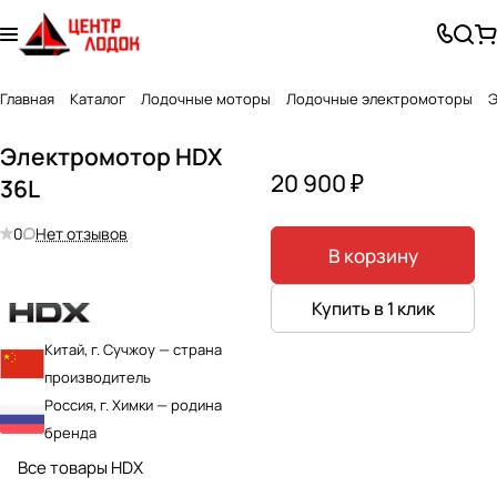
Главная
Каталог
Лодочные моторы
Лодочные электромоторы
Э
Электромотор HDX
20 900 ₽
36L
0
Нет отзывов
В корзину
Купить в 1 клик
Китай, г. Сучжоу — страна
производитель
Россия, г. Химки — родина
бренда
Все товары HDX