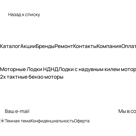
Назад к списку
Каталог
Акции
Бренды
Ремонт
Контакты
Компания
Опла
Моторные Лодки НДНД
Лодки с надувным килем мото
2х тактные бензо моторы
Подписаться
на новости и акции
Мы в с
политикой
конфиденциальности
Темная тема
Конфиденциальность
Оферта