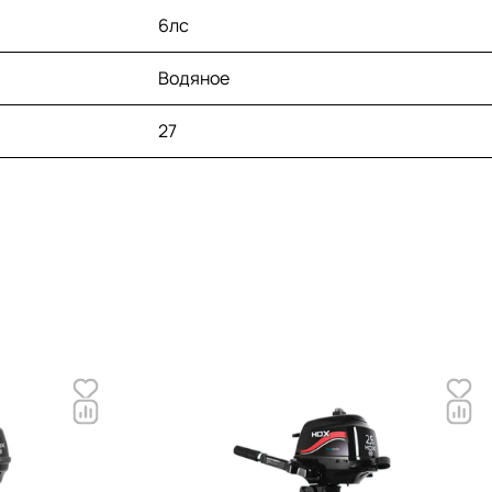
6лс
Водяное
27