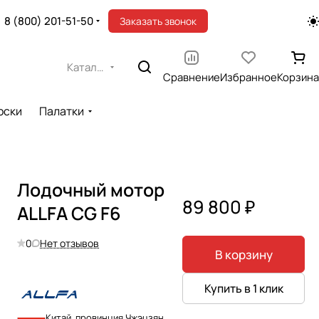
8 (800) 201-51-50
Заказать звонок
Каталог
Сравнение
Избранное
Корзина
оски
Палатки
Лодочный мотор
89 800 ₽
ALLFA CG F6
0
Нет отзывов
В корзину
Купить в 1 клик
Китай, провинция Чжэцзян