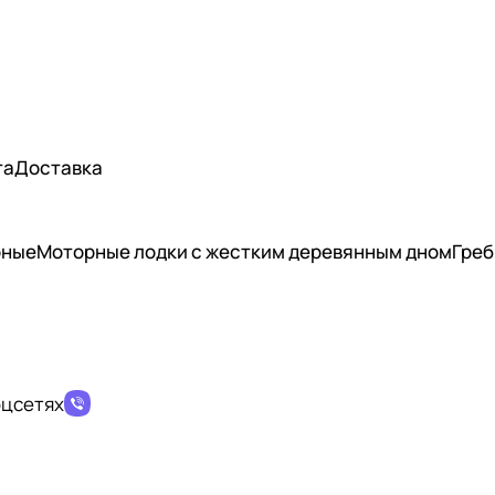
та
Доставка
рные
Моторные лодки с жестким деревянным дном
Греб
оцсетях