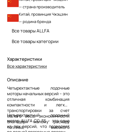
— страна производитель
Китай, провинция Чжэцзян
— родина бренда
Все товары ALLFA
Все товары категории
Характеристики
Все характеристики
Описание
Четырехтактные лодочные
моторы начальных версий – это
отличная комбинация
компактности и легкой
транспортировки за счет
Четырехтактный лодочный
малого веса, экономичности
мотор ALLFA CG F6 – это одна
благодаря малому расходу
из тех версий, что позволяет
топлива, высокого
по полной программе проявить