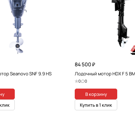
84 500 ₽
тор Seanovo SNF 9.9 HS
Лодочный мотор HDX F 5 B
0
0
ну
В корзину
 клик
Купить в 1 клик