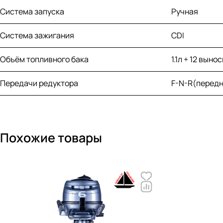
Система запуска
Ручная
Система зажигания
CDI
Объём топливного бака
1.1л + 12 вын
Передачи редуктора
F-N-R(перед
Похожие товары