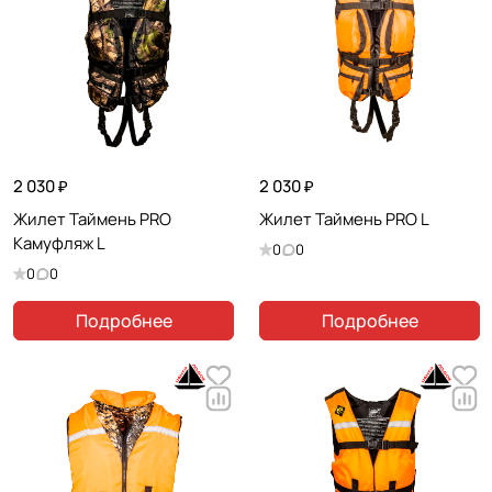
на человеке. Имеет поясной
карман на застежке-молнии.
Оснащен светоотражающими
вставками.
2 030 ₽
2 030 ₽
Жилет Таймень PRO
Жилет Таймень PRO L
Камуфляж L
0
0
0
0
Подробнее
Подробнее